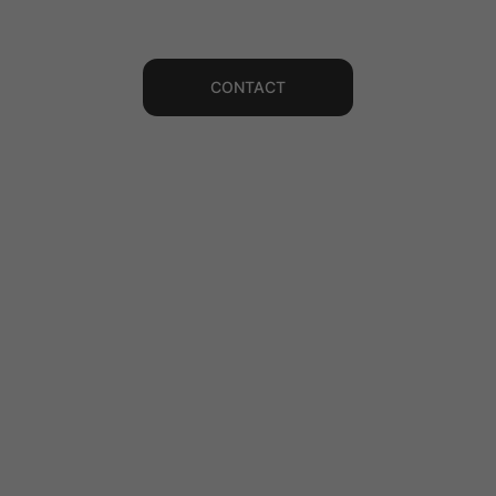
Notre équipe est là pour vous répondre.
CONTACT
CHAMPAGNE 
PHILIPPE HAUTEM
ACCUEIL
NOS CHAMPAGNES