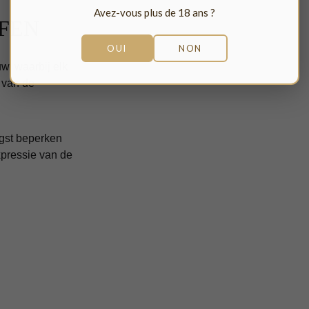
Avez-vous plus de 18 ans ?
FEN
OUI
NON
, waarbij elk 
 van de 
gst beperken 
pressie van de 