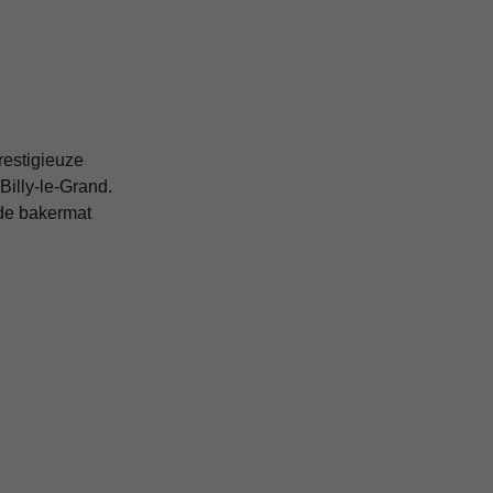
estigieuze 
illy-le-Grand. 
de bakermat 