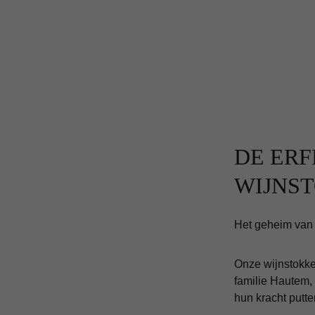
DE ERF
WIJNS
Het geheim van o
Onze wijnstokken
familie Hautem,
hun kracht putt