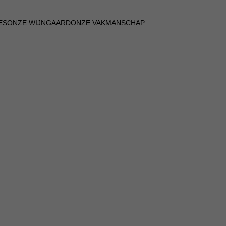
ES
ONZE WIJNGAARD
ONZE VAKMANSCHAP
REMIER CRU-WIJ
OT BLOEI BRENG